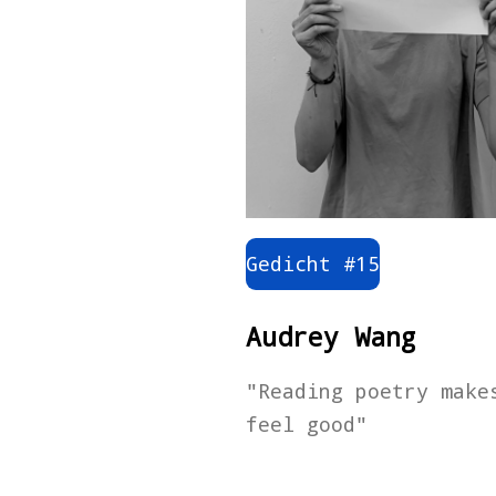
Gedicht #15
Audrey Wang
"
Reading poetry make
feel good"