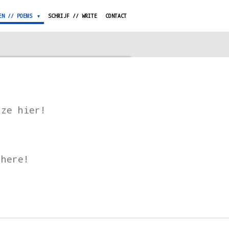
EN // POEMS
SCHRIJF // WRITE
CONTACT
 ze hier!
 here!