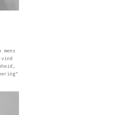
n mens
 vind
nheid,
oering"