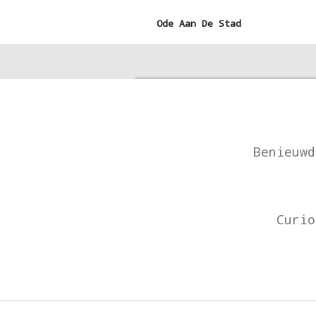
Ga
Ode Aan De Stad
direct
naar
de
hoofdinhoud
Benieuwd
Curio