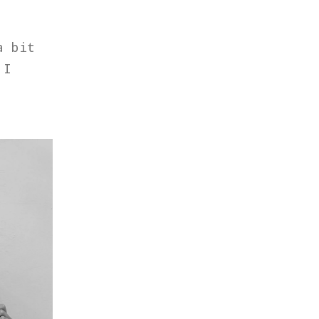
a bit
 I