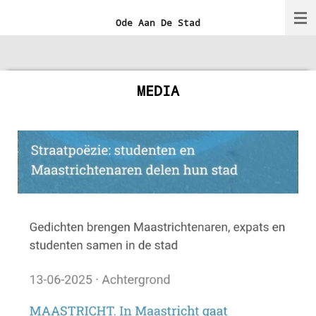
Ga
Ode Aan De Stad
direct
naar
de
MEDIA
hoofdinhoud