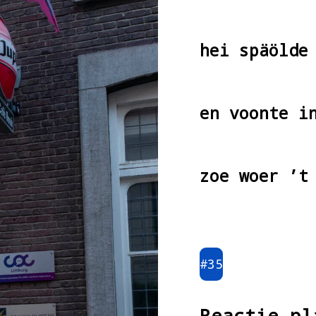
hei späölde
en voonte i
zoe woer ’t
#35
Reactie pl