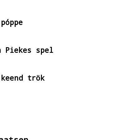
 póppe
n Piekes spel
 keend trök
aatsen