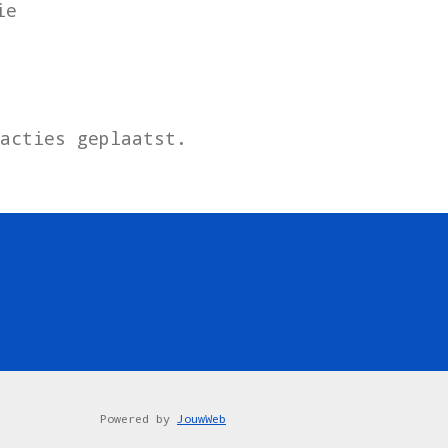
ie
eacties geplaatst.
Powered by
JouwWeb