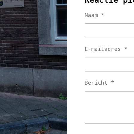
Naam *
E-mailadres *
Bericht *