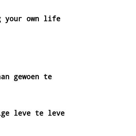
g your own life
aan gewoen te
ige leve te leve