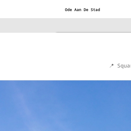
Ga
Ode Aan De Stad
direct
naar
de
hoofdinhoud
📍 Squa