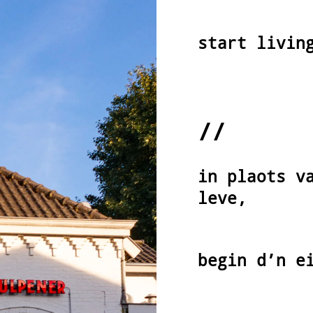
start livin
//
in plaots v
leve,
begin d’n e