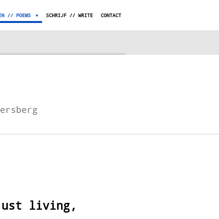
EN // POEMS
SCHRIJF // WRITE
CONTACT
tersberg
just living,