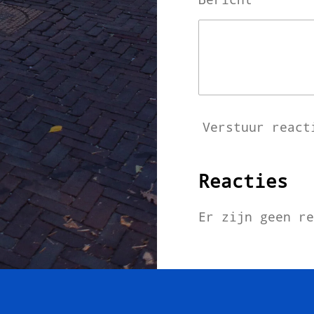
Verstuur react
Reacties
Er zijn geen r