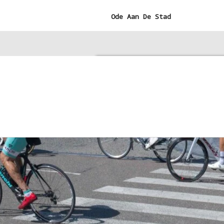
Ga
Ode Aan De Stad
direct
naar
de
hoofdinhoud