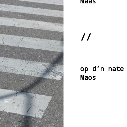
Maas
//
op d’n nate
Maos