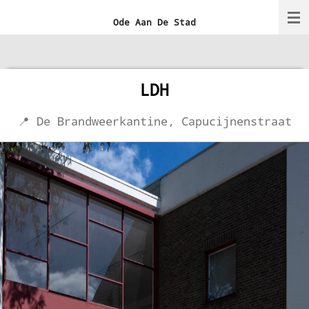
Ga
Ode Aan De Stad
direct
naar
de
LDH
hoofdinhoud
📍 De Brandweerkantine, Capucijnenstraat