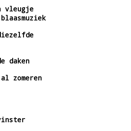
n vleugje
 blaasmuziek
diezelfde
de daken
 al zomeren
vinster