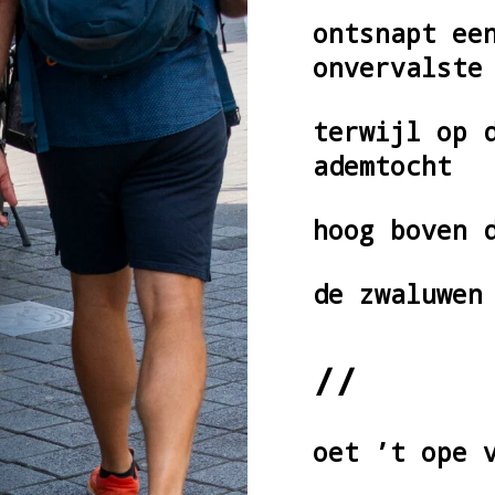
ontsnapt ee
onvervalste
terwijl op 
ademtocht
hoog boven 
de zwaluwen
//
oet ’t ope 