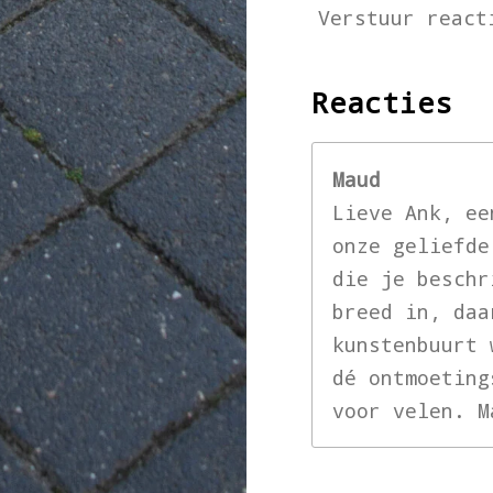
Verstuur react
Reacties
Maud
Lieve Ank, ee
onze geliefde
die je beschr
breed in, daa
kunstenbuurt 
dé ontmoeting
voor velen. M