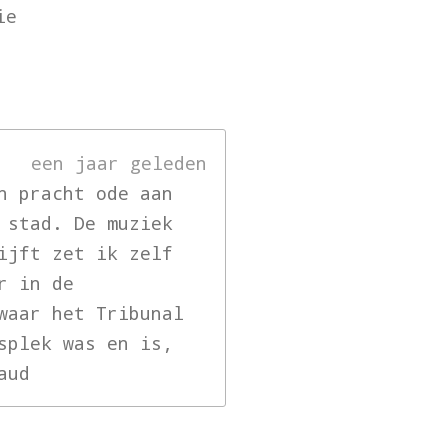
ie
een jaar geleden
n pracht ode aan
 stad. De muziek
ijft zet ik zelf
r in de
waar het Tribunal
splek was en is,
aud