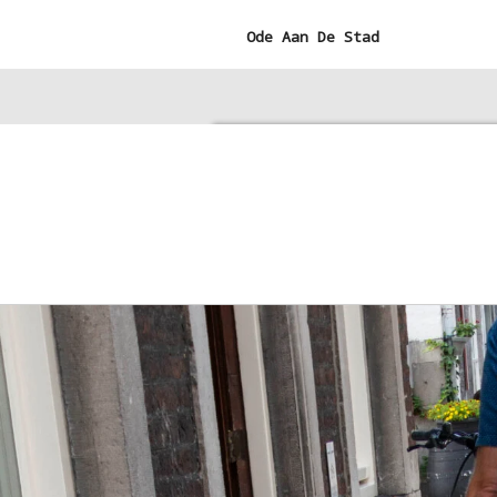
Ga
Ode Aan De Stad
direct
naar
de
hoofdinhoud