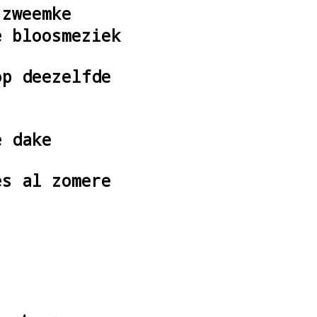
 zweemke
e bloosmeziek
op deezelfde
e dake
es al zomere