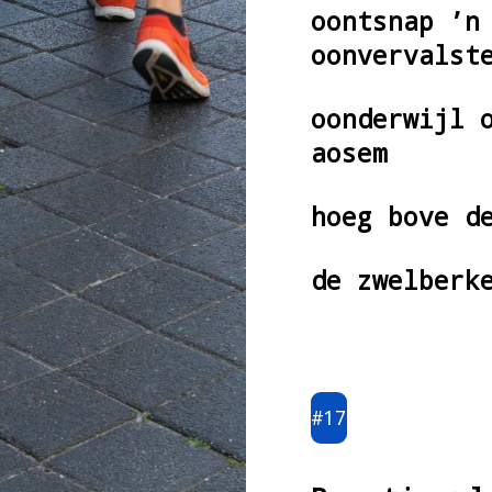
oontsnap ’n
oonvervalst
oonderwijl 
aosem
hoeg bove d
de zwelberk
#17