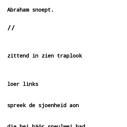
Abraham snoept.
//
zittend in zien traplook
loer links
spreek de sjoenheid aon
die hei häör speulwei had