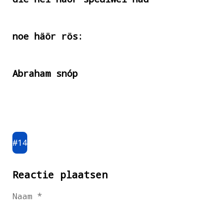
noe häör rös:
Abraham snóp
#14
Reactie plaatsen
Naam *