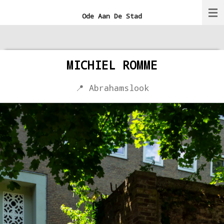
Ga
Ode Aan De Stad
direct
naar
de
MICHIEL ROMME
hoofdinhoud
📍 Abrahamslook