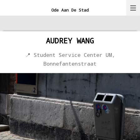
Ga
Ode Aan De Stad
direct
naar
de
AUDREY WANG
hoofdinhoud
📍 Student Service Center UM,
Bonnefantenstraat