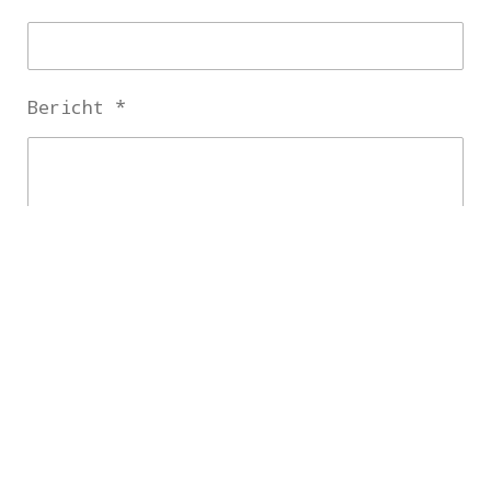
Bericht *
Verstuur reactie
Reacties
Er zijn geen reacties geplaatst.