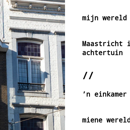
mijn wereld
Maastricht 
achtertuin
//
’n einkamer
miene werel