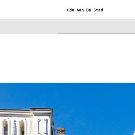
Ga
Ode Aan De Stad
direct
naar
de
hoofdinhoud