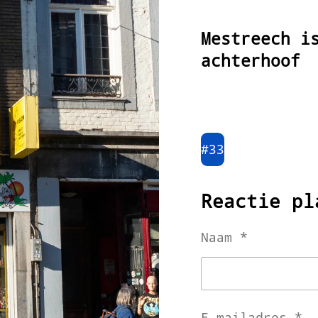
Mestreech i
achterhoof
#33
Reactie pl
Naam *
E-mailadres *