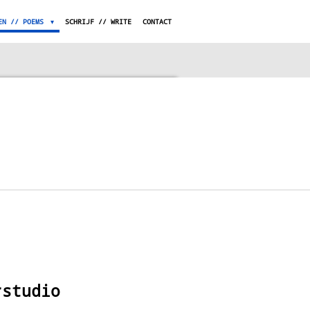
EN // POEMS
SCHRIJF // WRITE
CONTACT
rstudio