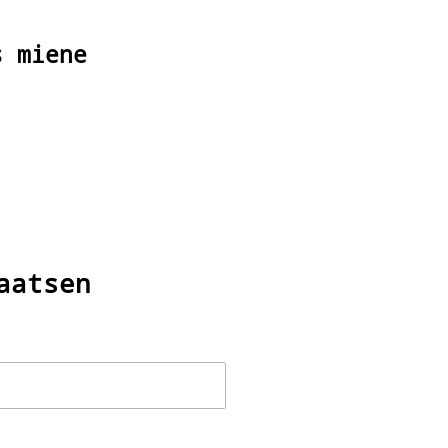
s miene
aatsen