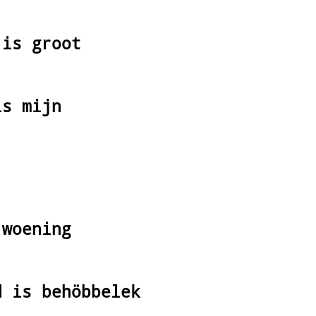
 is groot
is mijn
 woening
d is behöbbelek