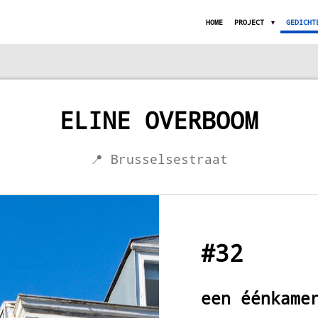
HOME
PROJECT
GEDICHT
ELINE OVERBOOM
📍 Brusselsestraat
#32
een éénkame