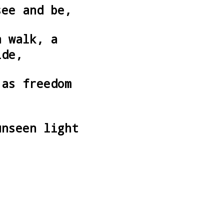
see and be,
a walk, a
ide,
 as freedom
unseen light