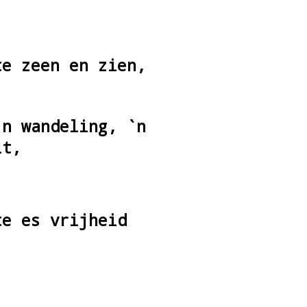
te zeen en zien,
`n wandeling, `n
it,
te es vrijheid