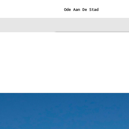
Ga
Ode Aan De Stad
direct
naar
de
hoofdinhoud