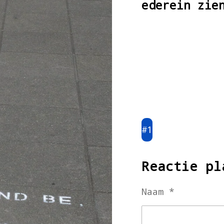
ederein zie
#1
Reactie pl
Naam *