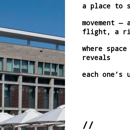
a place to 
movement — 
flight, a r
where space
reveals
each one’s 
//