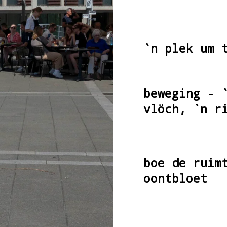
`n plek um 
beweging - 
vlöch, `n r
boe de ruim
oontbloet